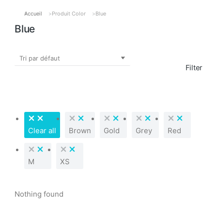
Accueil
Produit Color
Blue
Vous êtes ici :
Blue
Filter
Clear all
Brown
Gold
Grey
Red
M
XS
Nothing found