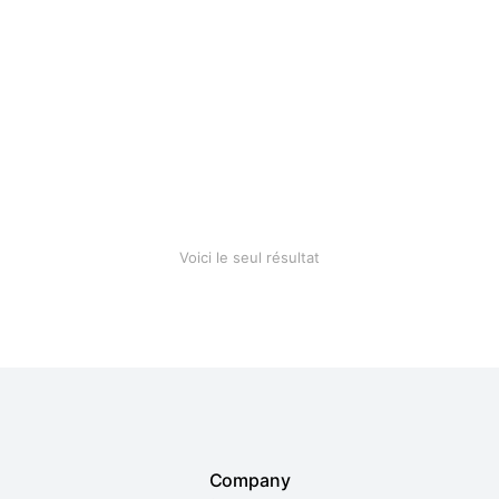
Cotton blanket
$
28.90
Voici le seul résultat
Company