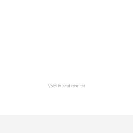
Cotton blanket
$
28.90
Voici le seul résultat