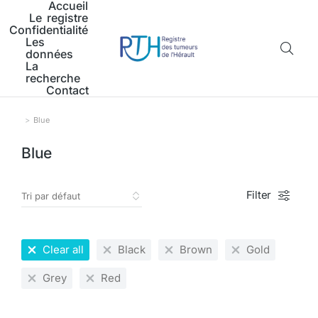
Accueil
Le registre
Confidentialité
Les
données
La
recherche
Contact
Blue
Vous êtes ici :
Blue
Filter
Clear all
Black
Brown
Gold
Grey
Red