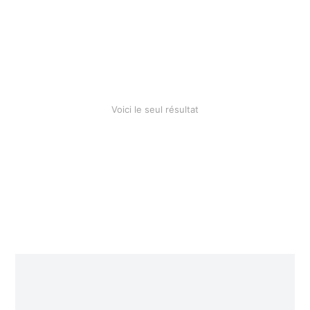
Cotton blanket
$
28.90
Voici le seul résultat