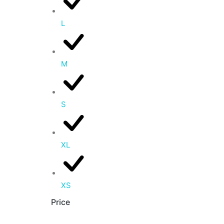
L
M
S
XL
XS
Price