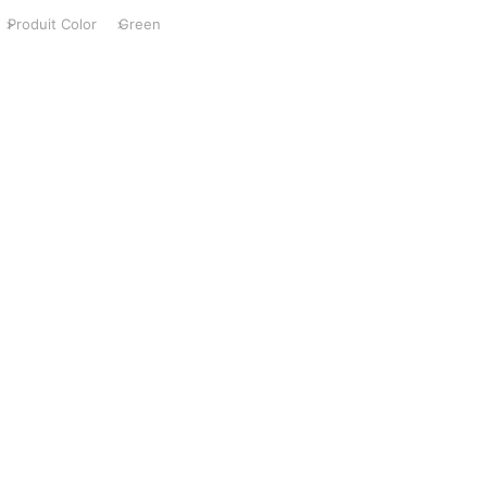
Produit Color
Green
ci :