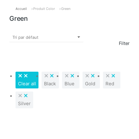
Accueil
Produit Color
Green
Vous êtes ici :
Green
Filter
Clear all
Black
Blue
Gold
Red
Silver