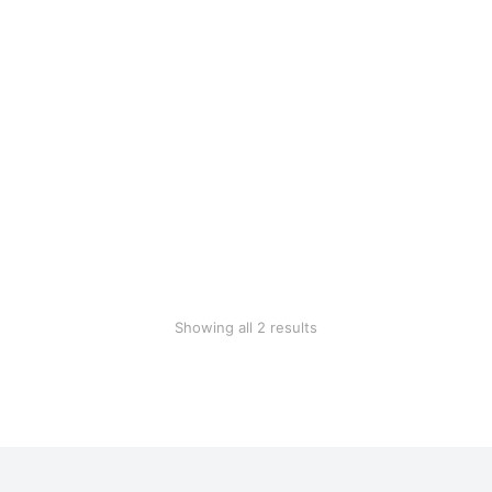
Pottery set
Cotton blanket
$
59.99
$
28.90
Showing all 2 results