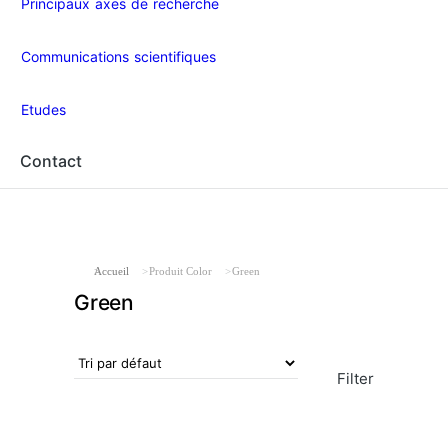
Principaux axes de recherche
Communications scientifiques
Etudes
Contact
Vous êtes ici :
Accueil
Produit Color
Green
Green
Filter