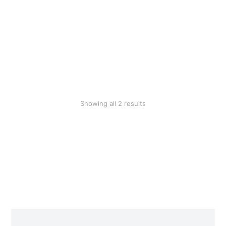
Cotton blanket
$
28.90
Pottery set
$
59.99
Showing all 2 results