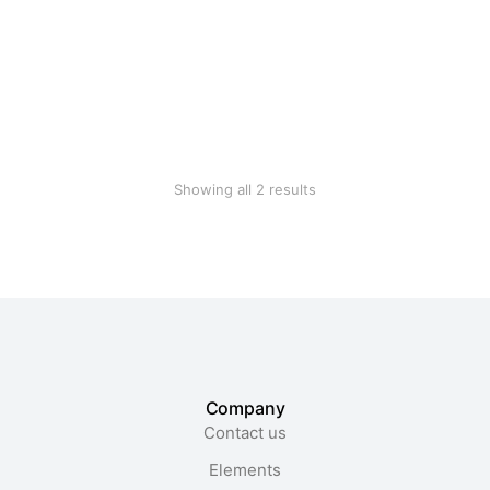
Pottery set
Cotton blanket
$
59.99
$
28.90
Showing all 2 results
Company
Contact us
Elements