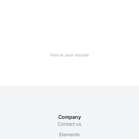
Bamboo toothbrush
$
3.90
–
$
4.99
Voici le seul résultat
Company
Contact us
Elements