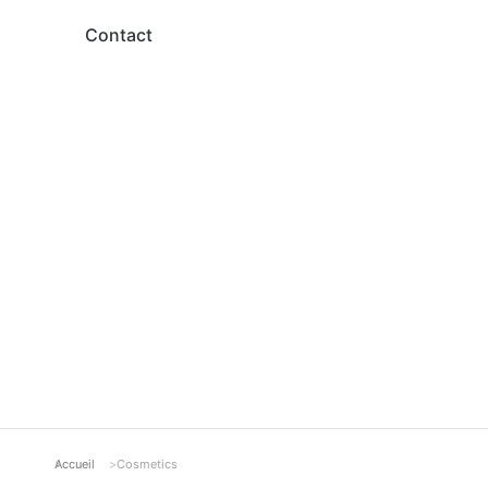
Contact
Accueil
Cosmetics
Vous êtes ici :