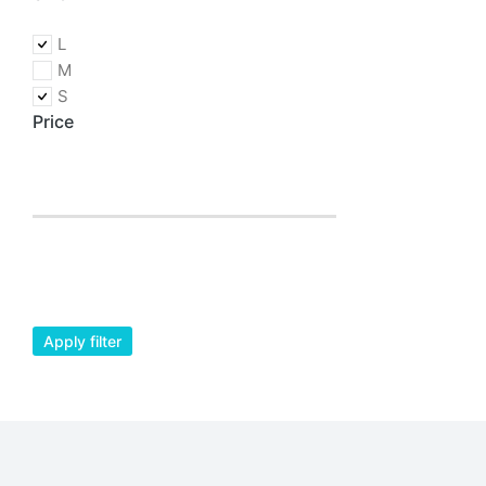
L
M
Bamboo t
S
$
3.90
–
$
4.
Price
Apply filter