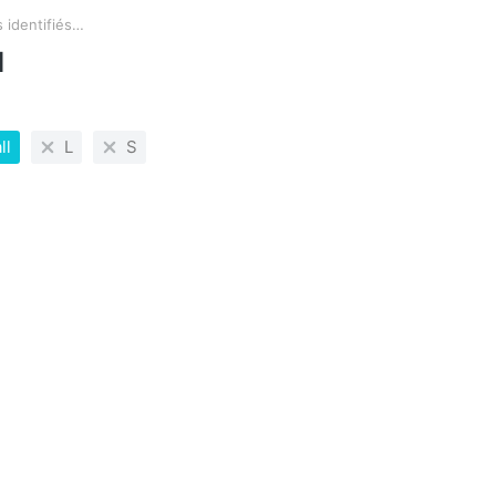
s identifiés…
ci :
l
ll
L
S