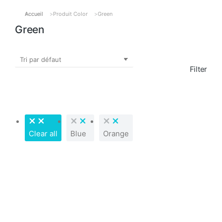
Accueil
Produit Color
Green
Vous êtes ici :
Green
Filter
Clear all
Blue
Orange