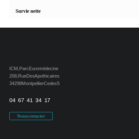
Survie nette
ICM, Parc Euromédecine
208, Rue Des Apothicaires
34298 Montpellier Cedex 5
04 67 41 34 17
Nous contacter