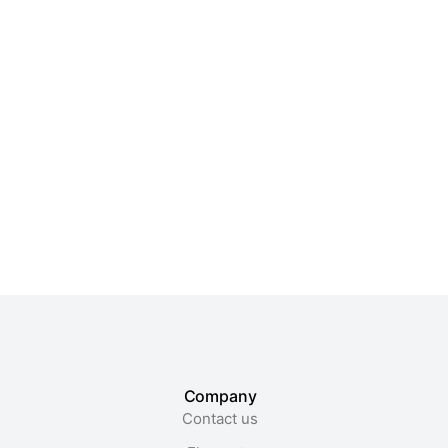
Pottery set
Modern plastic chair
$
59.99
$
360.00
$
199.90
Company
Contact us