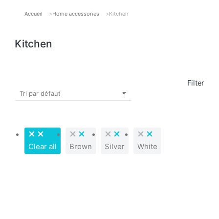
Accueil
Home accessories
Kitchen
Vous êtes ici :
Kitchen
Filter
Clear all
Brown
Silver
White
PROMO !