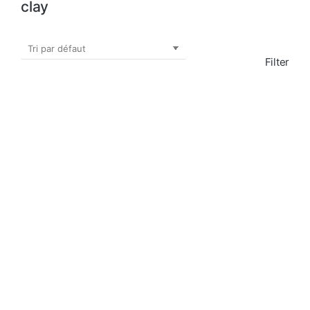
clay
Filter
Clay dish set
Pottery set