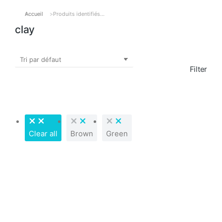
Accueil
Produits identifiés…
Vous êtes ici :
clay
Filter
Clear all
Brown
Green