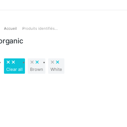
Accueil
Produits identifiés…
Vous êtes ici :
organic
Clear all
Brown
White
PROMO !