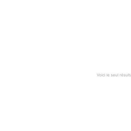
Bamboo toothbrush
$
3.90
–
$
4.99
Voici le seul résult