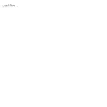
s identifiés…
ci :
ableware