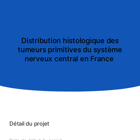
Distribution histologique des
tumeurs primitives du système
nerveux central en France
Détail du projet