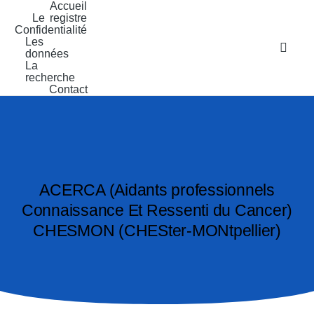
Accueil
Le registre
Confidentialité
Les
données
La
recherche
Contact
ACERCA (Aidants professionnels
Connaissance Et Ressenti du Cancer)
CHESMON (CHESter-MONtpellier)