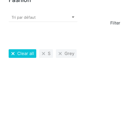
Filter
Clear all
S
Grey
PROMO !
Basic cotton t-shirt
Grey hoodie