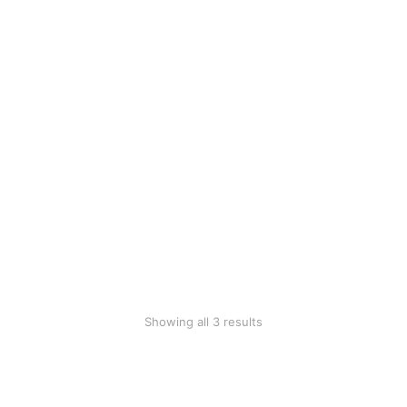
$
15.50
$
76.41
$
49.99
Grey longsleave
$
36.00
Showing all 3 results