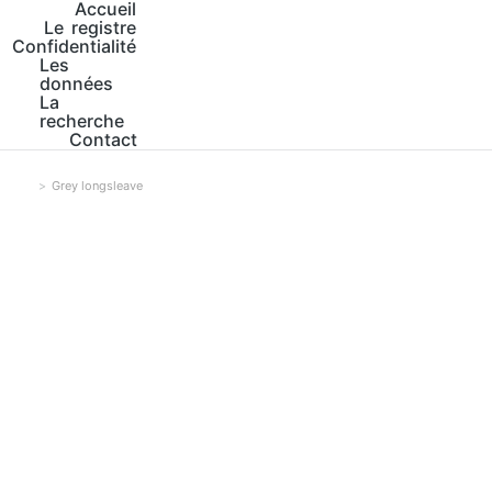
Accueil
Le registre
Confidentialité
Les
données
La
recherche
Contact
Grey longsleave
Vous êtes ici :