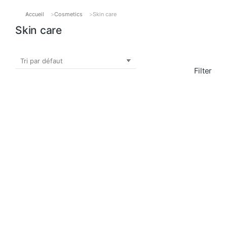
Accueil
Cosmetics
Skin care
Vous êtes ici :
Skin care
Filter
PROMO !