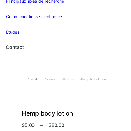
Principaux axes de recherche
Communications scientifiques
Etudes
Contact
Vous êtes ici :
Accueil
Cosmetics
Hair care
Hemp body lotion
Hemp body lotion
$
5.00
–
$
80.00