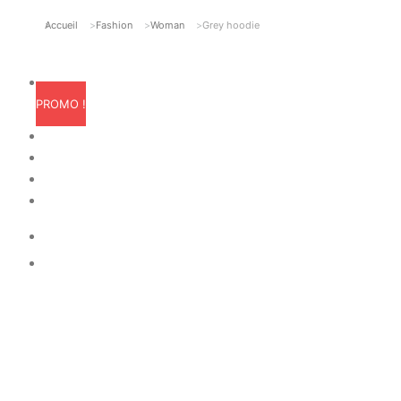
Accueil
Fashion
Woman
Grey hoodie
Vous êtes ici :
PROMO !