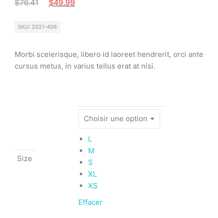
$
76.41
$
49.99
SKU: 2021-406
Morbi scelerisque, libero id laoreet hendrerit, orci ante
cursus metus, in varius tellus erat at nisi.
L
M
Size
S
XL
XS
Effacer